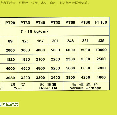
2.火床面積大，可燃燒：煤炭、木材、廢料、到谷等各種固體燃燒。